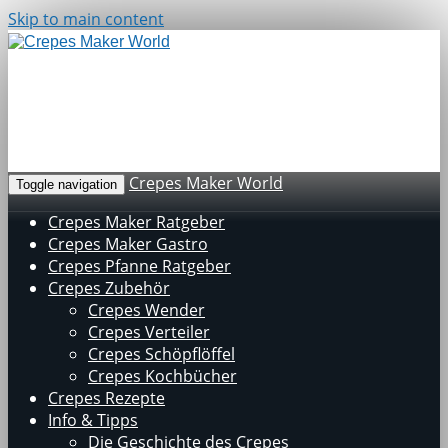
Skip to main content
Leckere Rezepte
Süß & Herzhaft
Echte Reviews
von Usern
Crepes Maker World
Toggle navigation
Crepes Maker Ratgeber
Crepes Maker Gastro
Crepes Pfanne Ratgeber
Crepes Zubehör
Crepes Wender
Crepes Verteiler
Crepes Schöpflöffel
Crepes Kochbücher
Crepes Rezepte
Info & Tipps
Die Geschichte des Crepes